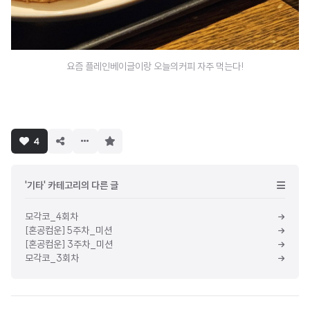
요즘 플레인베이글이랑 오늘의커피 자주 먹는다!
구
4
독
하
기
'기타' 카테고리의 다른 글
모각코_4회차
[혼공컴운] 5주차_미션
[혼공컴운] 3주차_미션
모각코_3회차