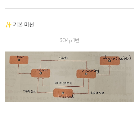
✨ 기본 미션
304p 1번