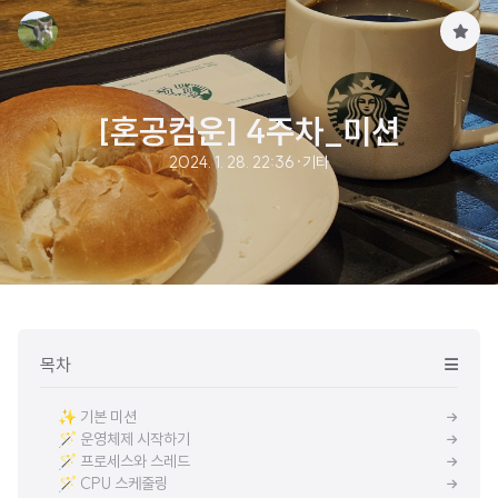
구
독
하
기
[혼공컴운] 4주차_미션
2024. 1. 28. 22:36
·
기타
목차
✨ 기본 미션
🪄 운영체제 시작하기
🪄 프로세스와 스레드
🪄 CPU 스케줄링